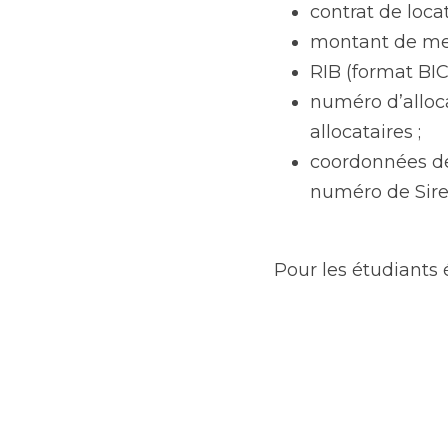
une adresse mai
contrat de locat
montant de mes
RIB (format BIC
numéro d’alloca
allocataires ;
coordonnées de 
numéro de Siret
Pour les étudiants 