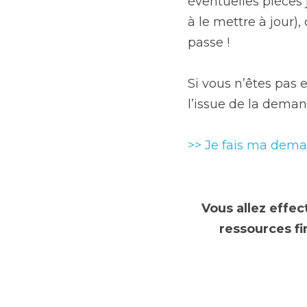
A la fin de la dema
éventuelles pièces 
à le mettre à jour),
passe !
Si vous n’êtes pas e
l’issue de la deman
>> Je fais ma dema
Vous allez effec
ressources fi