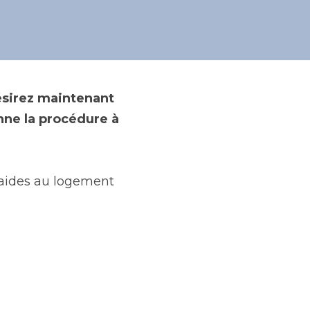
cière au 
ésirez maintenant 
ne la procédure à 
 aides au logement 