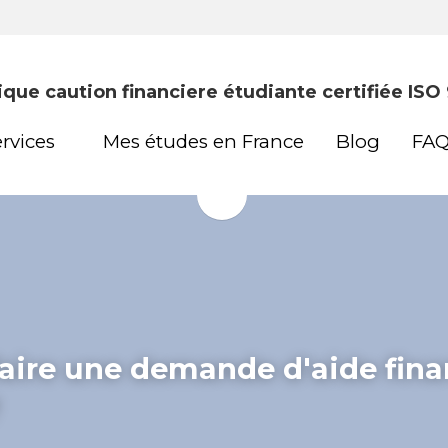
ique caution financiere étudiante certifiée ISO
ique caution financiere étudiante certifiée ISO
rvices
rvices
Mes études en France
Mes études en France
Blog
Blog
FA
FA