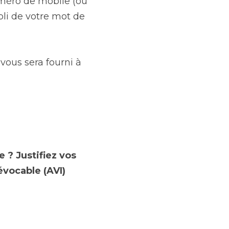
déclarées et les 
uméro de mobile (ou 
bli de votre mot de 
vous sera fourni à 
? Justifiez vos 
évocable (AVI)