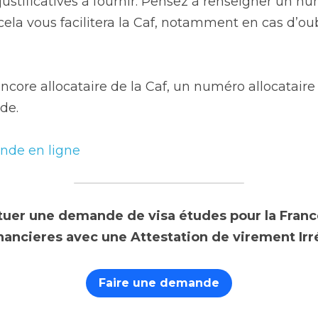
nde, un récapitulatif vous indique les informations 
justificatives à fournir. Pensez à renseigner un n
 cela vous facilitera la Caf, notamment en cas d’ou
ncore allocataire de la Caf, un numéro allocataire 
de.
nde en ligne
tuer une demande de visa études pour la France 
nancieres avec une Attestation de virement Irr