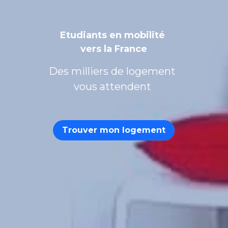
Etudiants en mobilité 
vers la France
Des milliers de logement 
vous attendent 
Trouver mon logement