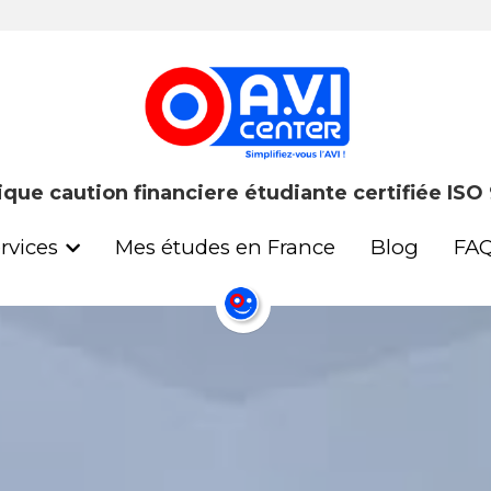
ique caution financiere étudiante certifiée ISO
ique caution financiere étudiante certifiée ISO
rvices
rvices
Mes études en France
Mes études en France
Blog
Blog
FA
FA