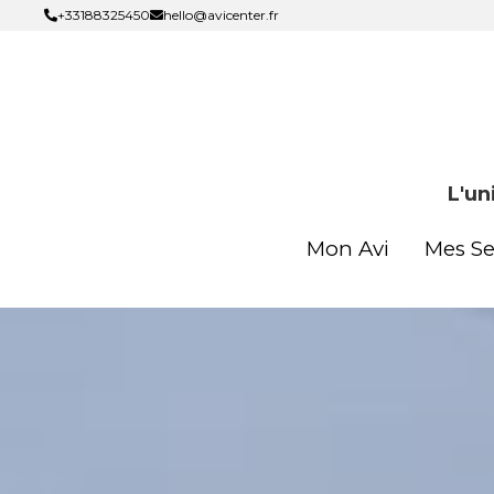
+33188325450
+33188325450
hello@avicenter.fr
hello@avicenter.fr
L'un
L'un
Mon Avi
Mon Avi
Mes Se
Mes Se