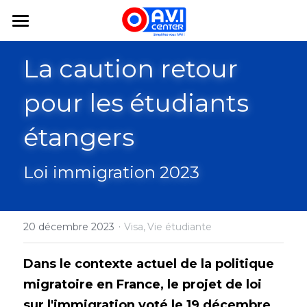
×
LES CATÉGORIES DE LA BOUTIQUE
Mon Avi
La caution retour 
Toutes les catégories
Mes Services
pour les étudiants 
Mes études en France
Mon assurance voyage
étangers
logement
Blog
Loi immigration 2023
Mon projet
FAQ
Bourse
·
20 décembre 2023
Visa,
Vie étudiante
app
Dans le contexte actuel de la politique 
+33188325450
migratoire en France, le projet de loi 
hello@avicenter.fr
sur l'immigration voté le 19 décembre 