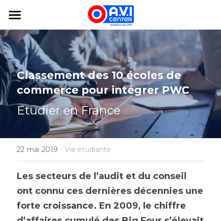
×
LES CATÉGORIES DE LA BOUTIQUE
Mon Avi
Toutes les catégories
Mes Services
Classement des 10 écoles de 
Mes études en France
Mon assurance voyage
commerce pour intégrer PWC
logement
Blog
Etudier en France
Mon projet
FAQ
·
Bourse
22 mai 2019
Vie étudiante
app
Les secteurs de l’audit et du conseil 
ont connu ces dernières décennies une 
+33188325450
forte croissance. En 2009, le chiffre 
hello@avicenter.fr
d’affaires cumulé des Big Four s’élevait 