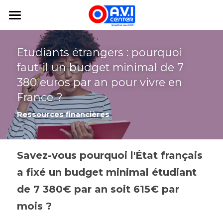
×
LES CATÉGORIES DE LA BOUTIQUE
Mon Avi
Etudiants étrangers : pourquoi 
Toutes les catégories
Mes Services
faut-il un budget minimal de 7 
Mes études en France
Mon assurance voyage
380 euros par an pour vivre en 
France ?
logement
Blog
Ressources financières
Mon projet
FAQ
Bourse
Savez-vous pourquoi l'État français 
a fixé un budget minimal étudiant 
app
de 7 380€ par an soit 615€ par 
+33188325450
mois ? 
hello@avicenter.fr