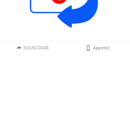
SOUSCRIRE
Appelez
SIMPLE
Effectuer le dépôt en espèces du montant de vos 
frais de scolarité sur notre compte bancaire locale.