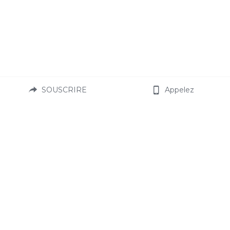
SOUSCRIRE
Appelez
Nos Services 
Informations générales
AVI
Qui sommes nous ?
Logement
Notre équi
pe
Blog
Nous rejoindre
Devenir partenaire
Ambassadeu
r
Mentions légales