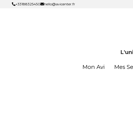
+33188325450
+33188325450
hello@avicenter.fr
hello@avicenter.fr
L'un
L'un
Mon Avi
Mon Avi
Mes Se
Mes Se