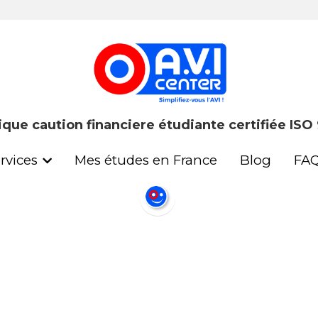
ique caution financiere étudiante certifiée ISO
ique caution financiere étudiante certifiée ISO
rvices
rvices
Mes études en France
Mes études en France
Blog
Blog
FA
FA