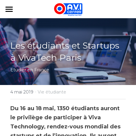
×
LES CATÉGORIES DE LA BOUTIQUE
Mon Avi
Toutes les catégories
Mes Services
Les étudiants et Startups 
Mes études en France
Mon assurance voyage
à VivaTech
 Paris
logement
Blog
Etudier en France
Mon projet
FAQ
·
Bourse
4 mai 2019
Vie étudiante
app
Du 16 au 18 mai, 1350 étudiants auront 
le privilège de participer à Viva 
+33188325450
Technology, rendez-vous mondial des 
hello@avicenter.fr
startups et de l’innovation. Ils auront 