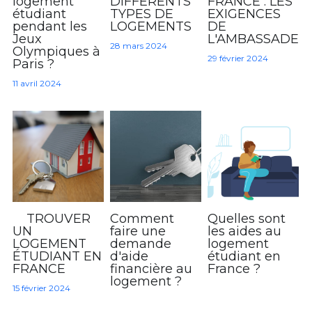
logement
DIFFÉRENTS
FRANCE : LES
étudiant
TYPES DE
EXIGENCES
pendant les
LOGEMENTS
DE
Espace abonné
Jeux
L'AMBASSADE
28 mars 2024
Olympiques à
29 février 2024
Paris ?
11 avril 2024
TROUVER
Comment
Quelles sont
UN
faire une
les aides au
LOGEMENT
demande
logement
ÉTUDIANT EN
d'aide
étudiant en
FRANCE
financière au
France ?
logement ?
15 février 2024